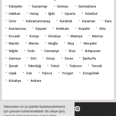
Eskişehir
Gaziantep
Giresun
Gümüşhane
Hakkari
Hatay
Iğdır
Isparta
İstanbul
İzmir
Kahramanmaraş
Karabük
Karaman
Kars
Kastamonu
Kayseri
Kırıkkale
Kırşehir
Kilis
Kocaeli
Konya
Kütahya
Malatya
Manisa
Mardin
Mersin
Muğla
Muş
Nevşehir
Niğde
Ordu
Osmaniye
Rize
Adapazarı
Samsun
Siirt
Sinop
Sivas
Şanlıurfa
Şırnak
Tekirdağ
Tokat
Trabzon
Tunceli
Uşak
Van
Yalova
Yozgat
Zonguldak
Kütahya
Ankara
Sitemizden en iyi şekilde faydalanabilmeniz
için çerezler kullanılmaktadır. Bu siteye giriş