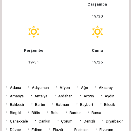
Çarşamba
19/30
Perşembe
Cuma
19/31
19/26
Adana
Adıyaman
Afyon
Ağrı
Aksaray
Amasya
Antalya
Ardahan
Artvin
Aydın
Balıkesir
Bartın
Batman
Bayburt
Bilecik
Bingöl
Bitlis
Bolu
Burdur
Bursa
Çanakkale
Çankırı
Çorum
Denizli
Diyarbakır
Düzce
Edirne
Elazığ
Erzincan
Erzurum