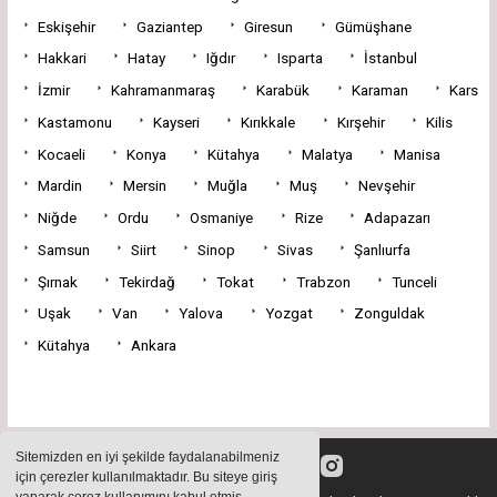
Eskişehir
Gaziantep
Giresun
Gümüşhane
Hakkari
Hatay
Iğdır
Isparta
İstanbul
İzmir
Kahramanmaraş
Karabük
Karaman
Kars
Kastamonu
Kayseri
Kırıkkale
Kırşehir
Kilis
Kocaeli
Konya
Kütahya
Malatya
Manisa
Mardin
Mersin
Muğla
Muş
Nevşehir
Niğde
Ordu
Osmaniye
Rize
Adapazarı
Samsun
Siirt
Sinop
Sivas
Şanlıurfa
Şırnak
Tekirdağ
Tokat
Trabzon
Tunceli
Uşak
Van
Yalova
Yozgat
Zonguldak
Kütahya
Ankara
Sitemizden en iyi şekilde faydalanabilmeniz
için çerezler kullanılmaktadır. Bu siteye giriş