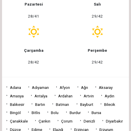
Pazartesi
Salı
28/41
29/42
Çarşamba
Perşembe
28/42
29/42
Adana
Adıyaman
Afyon
Ağrı
Aksaray
Amasya
Antalya
Ardahan
Artvin
Aydın
Balıkesir
Bartın
Batman
Bayburt
Bilecik
Bingöl
Bitlis
Bolu
Burdur
Bursa
Çanakkale
Çankırı
Çorum
Denizli
Diyarbakır
Düzce
Edirne
Elazığ
Erzincan
Erzurum