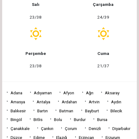
Salı
Çarşamba
23/38
24/39
Perşembe
Cuma
23/38
21/37
Adana
Adıyaman
Afyon
Ağrı
Aksaray
Amasya
Antalya
Ardahan
Artvin
Aydın
Balıkesir
Bartın
Batman
Bayburt
Bilecik
Bingöl
Bitlis
Bolu
Burdur
Bursa
Çanakkale
Çankırı
Çorum
Denizli
Diyarbakır
Düzce
Edirne
Elazığ
Erzincan
Erzurum