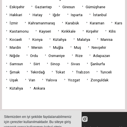
Eskişehir
Gaziantep
Giresun
Gümüşhane
Hakkari
Hatay
Iğdır
Isparta
İstanbul
İzmir
Kahramanmaraş
Karabük
Karaman
Kars
Kastamonu
Kayseri
Kırıkkale
Kırşehir
Kilis
Kocaeli
Konya
Kütahya
Malatya
Manisa
Mardin
Mersin
Muğla
Muş
Nevşehir
Niğde
Ordu
Osmaniye
Rize
Adapazarı
Samsun
Siirt
Sinop
Sivas
Şanlıurfa
Şırnak
Tekirdağ
Tokat
Trabzon
Tunceli
Uşak
Van
Yalova
Yozgat
Zonguldak
Kütahya
Ankara
Sitemizden en iyi şekilde faydalanabilmeniz
için çerezler kullanılmaktadır. Bu siteye giriş