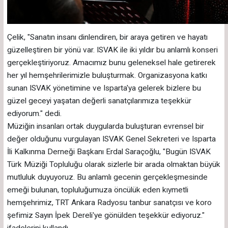
Çelik, "Sanatın insanı dinlendiren, bir araya getiren ve hayatı
güzelleştiren bir yönü var. ISVAK ile iki yıldır bu anlamlı konseri
gerçekleştiriyoruz. Amacımız bunu geleneksel hale getirerek
her yıl hemşehrilerimizle buluşturmak. Organizasyona katkı
sunan ISVAK yönetimine ve Isparta'ya gelerek bizlere bu
güzel geceyi yaşatan değerli sanatçılarımıza teşekkür
ediyorum." dedi.
Müziğin insanları ortak duygularda buluşturan evrensel bir
değer olduğunu vurgulayan ISVAK Genel Sekreteri ve Isparta
İli Kalkınma Derneği Başkanı Erdal Saraçoğlu, "Bugün ISVAK
Türk Müziği Topluluğu olarak sizlerle bir arada olmaktan büyük
mutluluk duyuyoruz. Bu anlamlı gecenin gerçekleşmesinde
emeği bulunan, topluluğumuza öncülük eden kıymetli
hemşehrimiz, TRT Ankara Radyosu tanbur sanatçısı ve koro
şefimiz Sayın İpek Dereli'ye gönülden teşekkür ediyoruz."
ifadelerini kullandı.