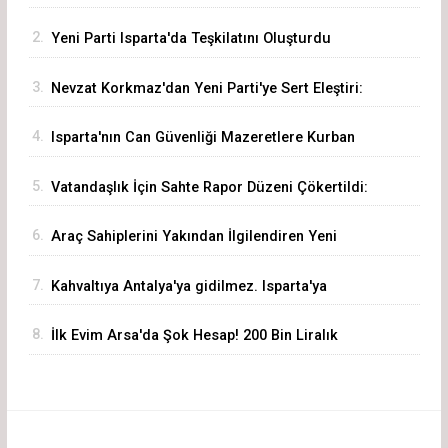
2.
Yeni Parti Isparta'da Teşkilatını Oluşturdu
3.
Nevzat Korkmaz'dan Yeni Parti'ye Sert Eleştiri:
"Siz Hepiniz, Biz Tek"
4.
Isparta'nın Can Güvenliği Mazeretlere Kurban
Edilemez
5.
Vatandaşlık İçin Sahte Rapor Düzeni Çökertildi:
72 Şüpheli Gözaltında
6.
Araç Sahiplerini Yakından İlgilendiren Yeni
Dönem Başladı! Akıllı Eksper Atama Sistemi
7.
Kahvaltıya Antalya'ya gidilmez. Isparta'ya
Devrede
Gelinir!
8.
İlk Evim Arsa'da Şok Hesap! 200 Bin Liralık
Arsa 3,19 Milyon Liraya Çıktı