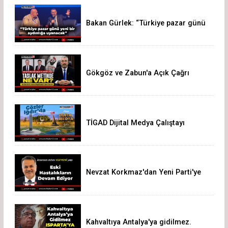
Bakan Gürlek: “Türkiye pazar günü
yeni bir aydınlığa uyanacak”
Gökgöz ve Zabun'a Açık Çağrı
TİGAD Dijital Medya Çalıştayı
Iğdır’da düzenlenecek
Nevzat Korkmaz'dan Yeni Parti'ye
Sert Eleştiri: "Siz Hepiniz, Biz Tek"
Kahvaltıya Antalya'ya gidilmez.