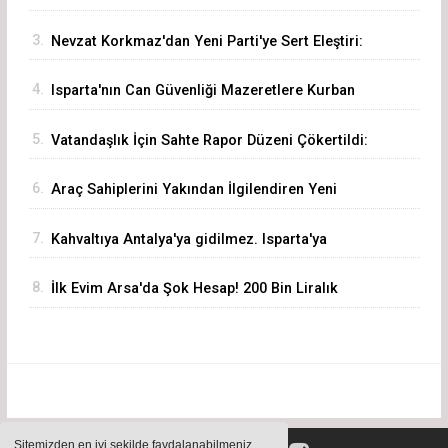
3.
Nevzat Korkmaz'dan Yeni Parti'ye Sert Eleştiri:
"Siz Hepiniz, Biz Tek"
4.
Isparta'nın Can Güvenliği Mazeretlere Kurban
Edilemez
5.
Vatandaşlık İçin Sahte Rapor Düzeni Çökertildi:
72 Şüpheli Gözaltında
6.
Araç Sahiplerini Yakından İlgilendiren Yeni
Dönem Başladı! Akıllı Eksper Atama Sistemi
7.
Kahvaltıya Antalya'ya gidilmez. Isparta'ya
Devrede
Gelinir!
8.
İlk Evim Arsa'da Şok Hesap! 200 Bin Liralık
Arsa 3,19 Milyon Liraya Çıktı
Sitemizden en iyi şekilde faydalanabilmeniz