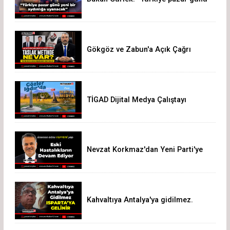
yeni bir aydınlığa uyanacak”
Gökgöz ve Zabun'a Açık Çağrı
TİGAD Dijital Medya Çalıştayı
Iğdır’da düzenlenecek
Nevzat Korkmaz'dan Yeni Parti'ye
Sert Eleştiri: "Siz Hepiniz, Biz Tek"
Kahvaltıya Antalya'ya gidilmez.
Isparta'ya Gelinir!