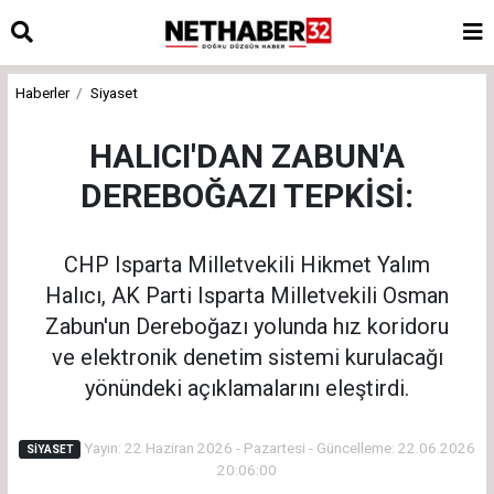
Haberler
Siyaset
HALICI'DAN ZABUN'A
DEREBOĞAZI TEPKİSİ:
CHP Isparta Milletvekili Hikmet Yalım
Halıcı, AK Parti Isparta Milletvekili Osman
Zabun'un Dereboğazı yolunda hız koridoru
ve elektronik denetim sistemi kurulacağı
yönündeki açıklamalarını eleştirdi.
Yayın: 22 Haziran 2026 - Pazartesi - Güncelleme: 22.06.2026
SIYASET
20:06:00