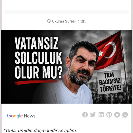
Okuma Süresi: 4 dk.
“
Onlar ümidin düşmanıdır sevgilim,