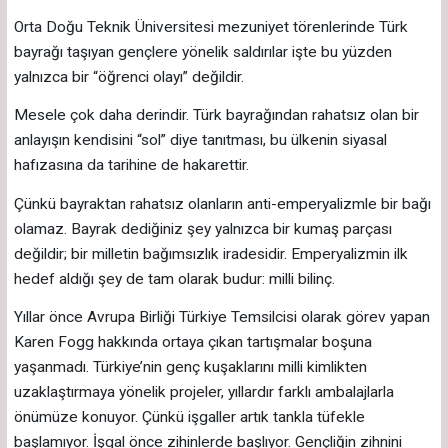
Orta Doğu Teknik Üniversitesi mezuniyet törenlerinde Türk
bayrağı taşıyan gençlere yönelik saldırılar işte bu yüzden
yalnızca bir “öğrenci olayı” değildir.
Mesele çok daha derindir. Türk bayrağından rahatsız olan bir
anlayışın kendisini “sol” diye tanıtması, bu ülkenin siyasal
hafızasına da tarihine de hakarettir.
Çünkü bayraktan rahatsız olanların anti-emperyalizmle bir bağı
olamaz. Bayrak dediğiniz şey yalnızca bir kumaş parçası
değildir; bir milletin bağımsızlık iradesidir. Emperyalizmin ilk
hedef aldığı şey de tam olarak budur: milli bilinç.
Yıllar önce Avrupa Birliği Türkiye Temsilcisi olarak görev yapan
Karen Fogg hakkında ortaya çıkan tartışmalar boşuna
yaşanmadı. Türkiye’nin genç kuşaklarını milli kimlikten
uzaklaştırmaya yönelik projeler, yıllardır farklı ambalajlarla
önümüze konuyor. Çünkü işgaller artık tankla tüfekle
başlamıyor. İşgal önce zihinlerde başlıyor. Gençliğin zihnini