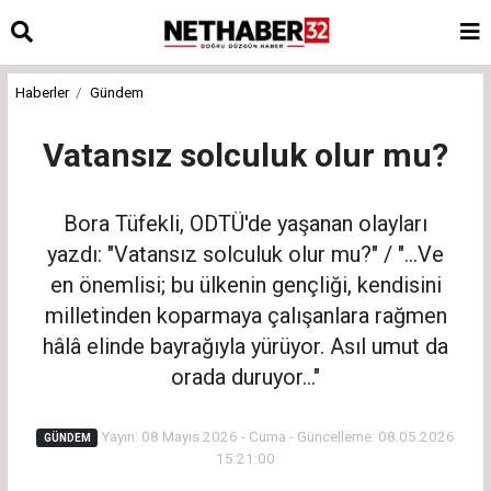
Haberler
Gündem
Vatansız solculuk olur mu?
Bora Tüfekli, ODTÜ'de yaşanan olayları
yazdı: "Vatansız solculuk olur mu?" / "...Ve
en önemlisi; bu ülkenin gençliği, kendisini
milletinden koparmaya çalışanlara rağmen
hâlâ elinde bayrağıyla yürüyor. Asıl umut da
orada duruyor..."
Yayın: 08 Mayıs 2026 - Cuma - Güncelleme: 08.05.2026
GÜNDEM
15:21:00