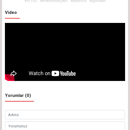
#tv100
#mehmeterçakır
#yenirota
#gündem
Video
Yorumlar (0)