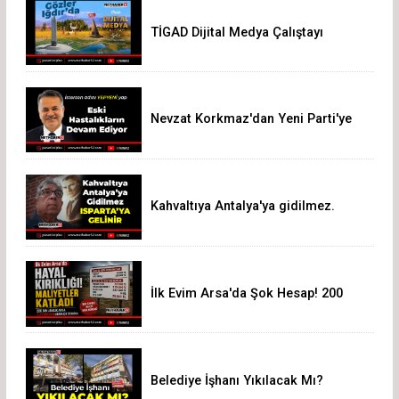
TİGAD Dijital Medya Çalıştayı
Iğdır’da düzenlenecek
Nevzat Korkmaz'dan Yeni Parti'ye
Sert Eleştiri: "Siz Hepiniz, Biz Tek"
Kahvaltıya Antalya'ya gidilmez.
Isparta'ya Gelinir!
İlk Evim Arsa'da Şok Hesap! 200
Bin Liralık Arsa 3,19 Milyon Liraya
Çıktı
Belediye İşhanı Yıkılacak Mı?