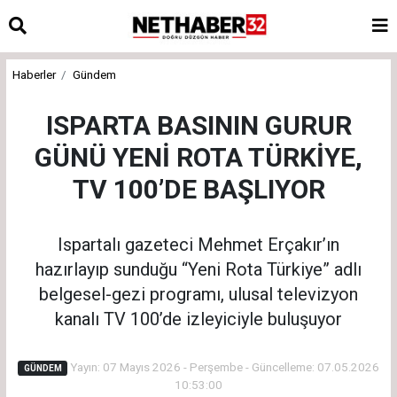
Haberler
Gündem
ISPARTA BASININ GURUR
GÜNÜ YENİ ROTA TÜRKİYE,
TV 100’DE BAŞLIYOR
Ispartalı gazeteci Mehmet Erçakır’ın
hazırlayıp sunduğu “Yeni Rota Türkiye” adlı
belgesel-gezi programı, ulusal televizyon
kanalı TV 100’de izleyiciyle buluşuyor
Yayın: 07 Mayıs 2026 - Perşembe - Güncelleme: 07.05.2026
GÜNDEM
10:53:00