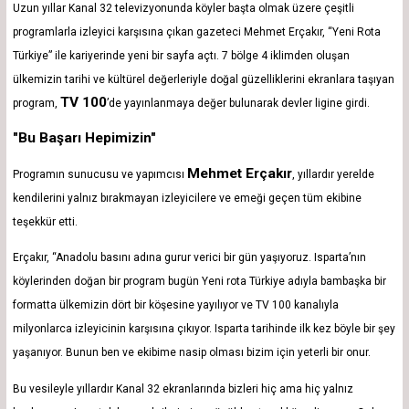
Uzun yıllar Kanal 32 televizyonunda köyler başta olmak üzere çeşitli
programlarla izleyici karşısına çıkan gazeteci Mehmet Erçakır, “Yeni Rota
Türkiye” ile kariyerinde yeni bir sayfa açtı. 7 bölge 4 iklimden oluşan
ülkemizin tarihi ve kültürel değerleriyle doğal güzelliklerini ekranlara taşıyan
TV 100
program,
’de yayınlanmaya değer bulunarak devler ligine girdi.
"Bu Başarı Hepimizin"
Mehmet Erçakır
Programın sunucusu ve yapımcısı
, yıllardır yerelde
kendilerini yalnız bırakmayan izleyicilere ve emeği geçen tüm ekibine
teşekkür etti.
Erçakır, “Anadolu basını adına gurur verici bir gün yaşıyoruz. Isparta’nın
köylerinden doğan bir program bugün Yeni rota Türkiye adıyla bambaşka bir
formatta ülkemizin dört bir köşesine yayılıyor ve TV 100 kanalıyla
milyonlarca izleyicinin karşısına çıkıyor. Isparta tarihinde ilk kez böyle bir şey
yaşanıyor. Bunun ben ve ekibime nasip olması bizim için yeterli bir onur.
Bu vesileyle yıllardır Kanal 32 ekranlarında bizleri hiç ama hiç yalnız