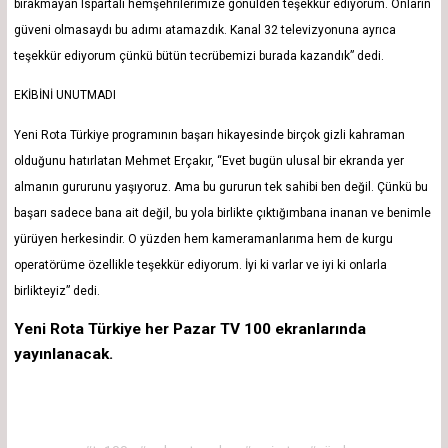
bırakmayan Ispartalı hemşehrilerimize gönülden teşekkür ediyorum. Onların
güveni olmasaydı bu adımı atamazdık. Kanal 32 televizyonuna ayrıca
teşekkür ediyorum çünkü bütün tecrübemizi burada kazandık” dedi.
EKİBİNİ UNUTMADI
Yeni Rota Türkiye programının başarı hikayesinde birçok gizli kahraman
olduğunu hatırlatan Mehmet Erçakır, “Evet bugün ulusal bir ekranda yer
almanın gururunu yaşıyoruz. Ama bu gururun tek sahibi ben değil. Çünkü bu
başarı sadece bana ait değil, bu yola birlikte çıktığımbana inanan ve benimle
yürüyen herkesindir. O yüzden hem kameramanlarıma hem de kurgu
operatörüme özellikle teşekkür ediyorum. İyi ki varlar ve iyi ki onlarla
birlikteyiz” dedi.
Yeni Rota Türkiye her Pazar TV 100 ekranlarında
yayınlanacak.