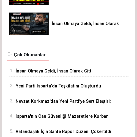
İnsan Olmaya Geldi, İnsan Olarak
Gitti
Çok Okunanlar
1.
İnsan Olmaya Geldi, İnsan Olarak Gitti
2.
Yeni Parti Isparta'da Teşkilatını Oluşturdu
3.
Nevzat Korkmaz'dan Yeni Parti'ye Sert Eleştiri:
"Siz Hepiniz, Biz Tek"
4.
Isparta'nın Can Güvenliği Mazeretlere Kurban
Edilemez
5.
Vatandaşlık İçin Sahte Rapor Düzeni Çökertildi: