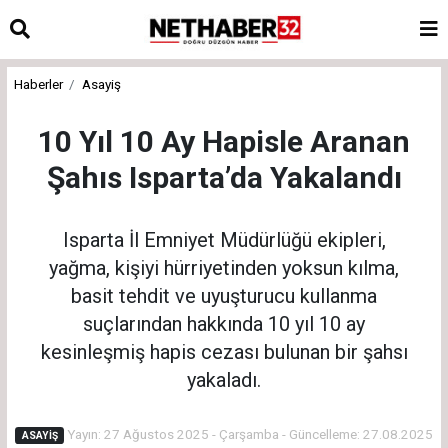
Haberler
Asayiş
10 Yıl 10 Ay Hapisle Aranan
Şahıs Isparta’da Yakalandı
Isparta İl Emniyet Müdürlüğü ekipleri,
yağma, kişiyi hürriyetinden yoksun kılma,
basit tehdit ve uyuşturucu kullanma
suçlarından hakkında 10 yıl 10 ay
kesinleşmiş hapis cezası bulunan bir şahsı
yakaladı.
Yayın: 27 Ağustos 2025 - Çarşamba - Güncelleme: 27.08.2025
ASAYIŞ