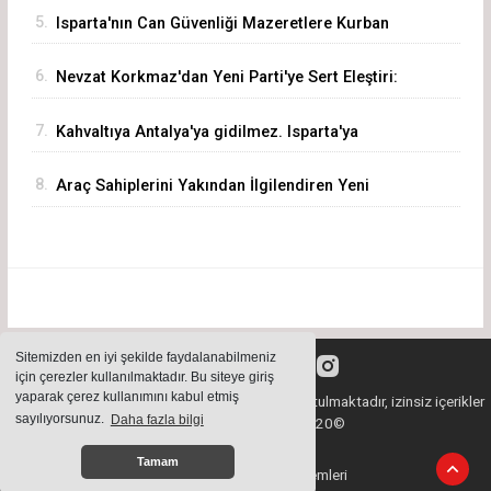
5.
Isparta'nın Can Güvenliği Mazeretlere Kurban
Edilemez
6.
Nevzat Korkmaz'dan Yeni Parti'ye Sert Eleştiri:
"Siz Hepiniz, Biz Tek"
7.
Kahvaltıya Antalya'ya gidilmez. Isparta'ya
Gelinir!
8.
Araç Sahiplerini Yakından İlgilendiren Yeni
Dönem Başladı! Akıllı Eksper Atama Sistemi
Devrede
Sitemizden en iyi şekilde faydalanabilmeniz
için çerezler kullanılmaktadır. Bu siteye giriş
yaparak çerez kullanımını kabul etmiş
Sitemizde bulunan içeriklerin tüm hakları saklı tutulmaktadır, izinsiz içerikler
sayılıyorsunuz.
Daha fazla bilgi
kullanılamaz. Copyright 2020©
Tamam
Haber Yazılımı:
Haber Sistemleri