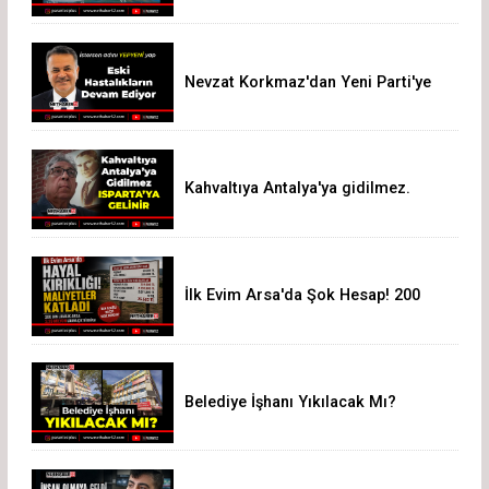
Nevzat Korkmaz'dan Yeni Parti'ye
Sert Eleştiri: "Siz Hepiniz, Biz Tek"
Kahvaltıya Antalya'ya gidilmez.
Isparta'ya Gelinir!
İlk Evim Arsa'da Şok Hesap! 200
Bin Liralık Arsa 3,19 Milyon Liraya
Çıktı
Belediye İşhanı Yıkılacak Mı?