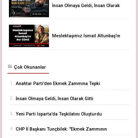
İnsan Olmaya Geldi, İnsan Olarak
Gitti
Meslektaşımız İsmail Altunbaş'ın
Acı Günü
Çok Okunanlar
1.
Anahtar Parti'den Ekmek Zammına Tepki
2.
İnsan Olmaya Geldi, İnsan Olarak Gitti
3.
Yeni Parti Isparta'da Teşkilatını Oluşturdu
4.
CHP İl Başkanı Tunçbilek: "Ekmek Zammının
Sorumlusu Fırıncı Değil, Hükümettir"