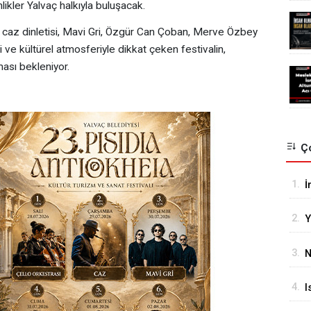
nlikler Yalvaç halkıyla buluşacak.
, caz dinletisi, Mavi Gri, Özgür Can Çoban, Merve Özbey
 ve kültürel atmosferiyle dikkat çeken festivalin,
ması bekleniyor.
Ço
1.
İ
G
2.
Y
O
3.
N
S
4.
I
M