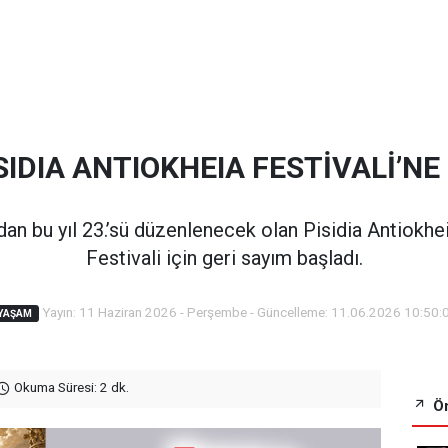
ISIDIA ANTIOKHEIA FESTİVALİ’N
dan bu yıl 23.’sü düzenlenecek olan Pisidia Antiokhe
Festivali için geri sayım başladı.
Yayın: 11 Haziran 2026 - Perşembe - Güncelleme: 11.06.2026 10:50:
YAŞAM
Okuma Süresi: 2 dk.
Ön