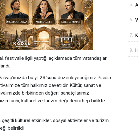
5.
A
İ
6.
V
A
D
D
7.
K
G
I
8.
İ
festivalle ilgili yaptığı açıklamada tüm vatandaşları
B
landı:
Ç
 Yalvaç’ımızda bu yıl 23.’sünü düzenleyeceğimiz Pisidia
ivalimize tüm halkımız davetlidir. Kültür, sanat ve
valimizde birbirinden değerli sanatçılarımız
ın tarihi, kültürel ve turizm değerlerini hep birlikte
çeşitli kültürel etkinlikler, sosyal aktiviteler ve turizm
i belirtildi.