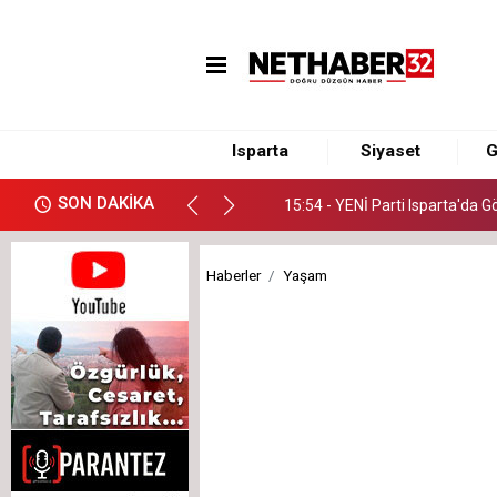
11:50 - FIRSATLARIN AVANT
15:54 - YENİ Parti Isparta'da 
13:09 - Çocuklarımızın Geleceğ
Isparta
Siyaset
G
11:50 - FIRSATLARIN AVANT
SON DAKİKA
15:54 - YENİ Parti Isparta'da 
Haberler
Yaşam