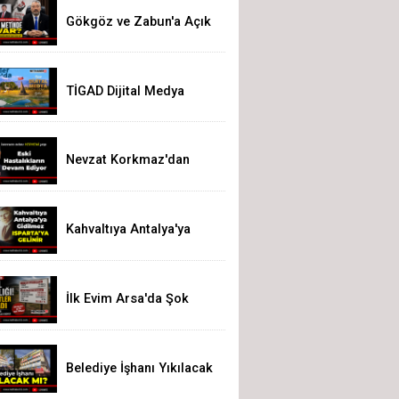
Gökgöz ve Zabun'a Açık
Çağrı
TİGAD Dijital Medya
Çalıştayı Iğdır’da
düzenlenecek
Nevzat Korkmaz'dan
Yeni Parti'ye Sert Eleştiri:
"Siz Hepiniz, Biz Tek"
Kahvaltıya Antalya'ya
gidilmez. Isparta'ya
Gelinir!
İlk Evim Arsa'da Şok
Hesap! 200 Bin Liralık
Arsa 3,19 Milyon Liraya
Çıktı
Belediye İşhanı Yıkılacak
Mı?