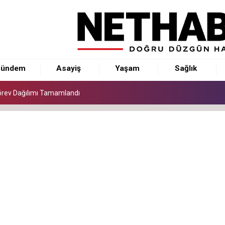
AJA DÖNÜŞTÜĞÜ BİR PLATFORM OLACAK.
Görev Dağılımı Tamamlandı
ini Karartanların Geleceğini Karartacağız
ündem
Asayiş
Yaşam
Sağlık
AJA DÖNÜŞTÜĞÜ BİR PLATFORM OLACAK.
Görev Dağılımı Tamamlandı