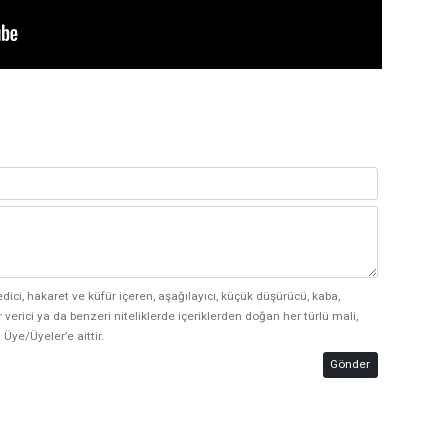
edici, hakaret ve küfür içeren, aşağılayıcı, küçük düşürücü, kaba,
 verici ya da benzeri niteliklerde içeriklerden doğan her türlü mali,
 Üye/Üyeler’e aittir.
Gönder