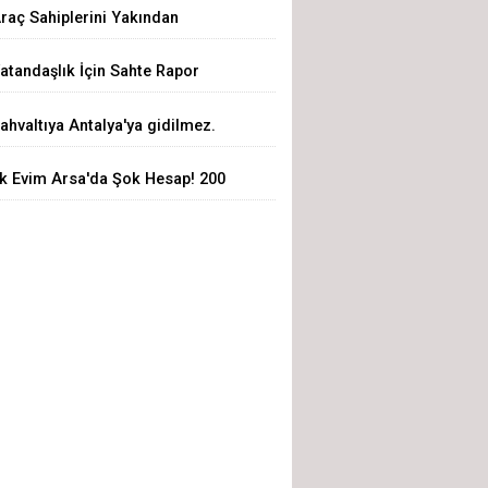
raç Sahiplerini Yakından
lgilendiren Yeni Dönem Başladı!
atandaşlık İçin Sahte Rapor
kıllı Eksper Atama Sistemi
üzeni Çökertildi: 72 Şüpheli
evrede
ahvaltıya Antalya'ya gidilmez.
özaltında
sparta'ya Gelinir!
lk Evim Arsa'da Şok Hesap! 200
in Liralık Arsa 3,19 Milyon Liraya
ıktı