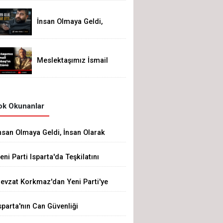
İnsan Olmaya Geldi,
İnsan Olarak Gitti
Meslektaşımız İsmail
Altunbaş'ın Acı Günü
k Okunanlar
nsan Olmaya Geldi, İnsan Olarak
itti
eni Parti Isparta'da Teşkilatını
luşturdu
evzat Korkmaz'dan Yeni Parti'ye
ert Eleştiri: "Siz Hepiniz, Biz Tek"
sparta'nın Can Güvenliği
azeretlere Kurban Edilemez