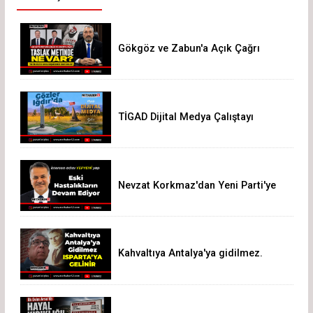
Gökgöz ve Zabun'a Açık Çağrı
TİGAD Dijital Medya Çalıştayı
Iğdır’da düzenlenecek
Nevzat Korkmaz'dan Yeni Parti'ye
Sert Eleştiri: "Siz Hepiniz, Biz Tek"
Kahvaltıya Antalya'ya gidilmez.
Isparta'ya Gelinir!