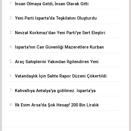
1.
İnsan Olmaya Geldi, İnsan Olarak Gitti
2.
Yeni Parti Isparta'da Teşkilatını Oluşturdu
3.
Nevzat Korkmaz'dan Yeni Parti'ye Sert Eleştiri:
"Siz Hepiniz, Biz Tek"
4.
Isparta'nın Can Güvenliği Mazeretlere Kurban
Edilemez
5.
Araç Sahiplerini Yakından İlgilendiren Yeni
Dönem Başladı! Akıllı Eksper Atama Sistemi
6.
Vatandaşlık İçin Sahte Rapor Düzeni Çökertildi:
Devrede
72 Şüpheli Gözaltında
7.
Kahvaltıya Antalya'ya gidilmez. Isparta'ya
Gelinir!
8.
İlk Evim Arsa'da Şok Hesap! 200 Bin Liralık
Arsa 3,19 Milyon Liraya Çıktı