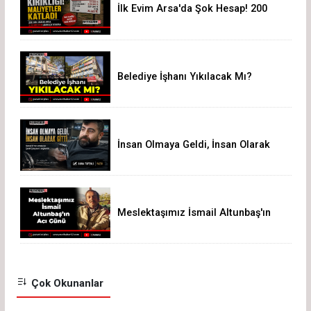
İlk Evim Arsa'da Şok Hesap! 200
Bin Liralık Arsa 3,19 Milyon Liraya
Çıktı
Belediye İşhanı Yıkılacak Mı?
İnsan Olmaya Geldi, İnsan Olarak
Gitti
Meslektaşımız İsmail Altunbaş'ın
Acı Günü
Çok Okunanlar