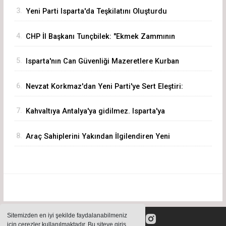
3.
Yeni Parti Isparta'da Teşkilatını Oluşturdu
4.
CHP İl Başkanı Tunçbilek: "Ekmek Zammının
Sorumlusu Fırıncı Değil, Hükümettir"
5.
Isparta'nın Can Güvenliği Mazeretlere Kurban
Edilemez
6.
Nevzat Korkmaz'dan Yeni Parti'ye Sert Eleştiri:
"Siz Hepiniz, Biz Tek"
7.
Kahvaltıya Antalya'ya gidilmez. Isparta'ya
Gelinir!
8.
Araç Sahiplerini Yakından İlgilendiren Yeni
Dönem Başladı! Akıllı Eksper Atama Sistemi
Devrede
Sitemizden en iyi şekilde faydalanabilmeniz
için çerezler kullanılmaktadır. Bu siteye giriş