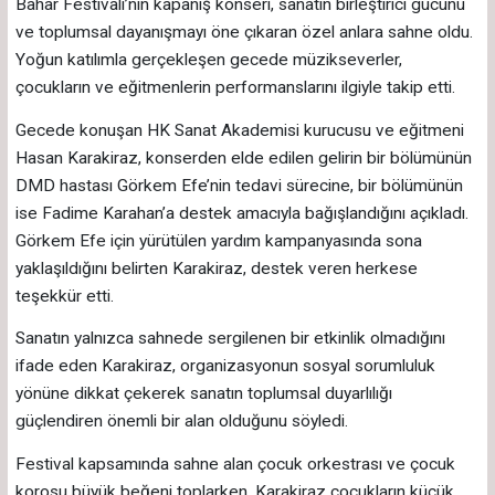
Bahar Festivali’nin kapanış konseri, sanatın birleştirici gücünü
ve toplumsal dayanışmayı öne çıkaran özel anlara sahne oldu.
Yoğun katılımla gerçekleşen gecede müzikseverler,
çocukların ve eğitmenlerin performanslarını ilgiyle takip etti.
Gecede konuşan HK Sanat Akademisi kurucusu ve eğitmeni
Hasan Karakiraz, konserden elde edilen gelirin bir bölümünün
DMD hastası Görkem Efe’nin tedavi sürecine, bir bölümünün
ise Fadime Karahan’a destek amacıyla bağışlandığını açıkladı.
Görkem Efe için yürütülen yardım kampanyasında sona
yaklaşıldığını belirten Karakiraz, destek veren herkese
teşekkür etti.
Sanatın yalnızca sahnede sergilenen bir etkinlik olmadığını
ifade eden Karakiraz, organizasyonun sosyal sorumluluk
yönüne dikkat çekerek sanatın toplumsal duyarlılığı
güçlendiren önemli bir alan olduğunu söyledi.
Festival kapsamında sahne alan çocuk orkestrası ve çocuk
korosu büyük beğeni toplarken, Karakiraz çocukların küçük