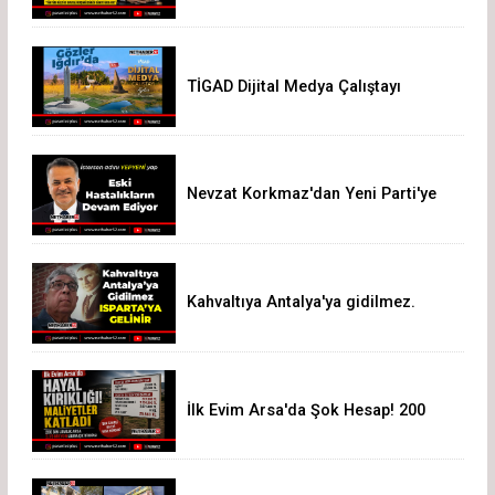
TİGAD Dijital Medya Çalıştayı
Iğdır’da düzenlenecek
Nevzat Korkmaz'dan Yeni Parti'ye
Sert Eleştiri: "Siz Hepiniz, Biz Tek"
Kahvaltıya Antalya'ya gidilmez.
Isparta'ya Gelinir!
İlk Evim Arsa'da Şok Hesap! 200
Bin Liralık Arsa 3,19 Milyon Liraya
Çıktı