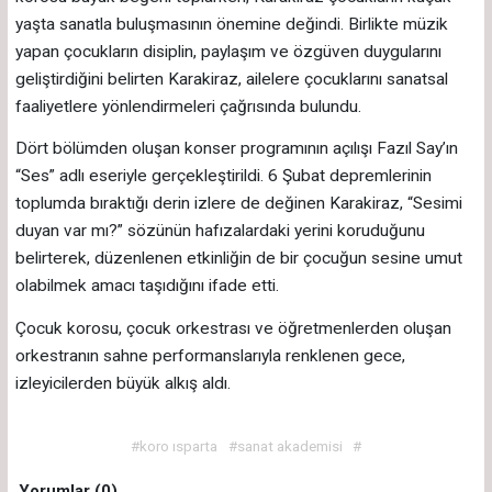
yaşta sanatla buluşmasının önemine değindi. Birlikte müzik
yapan çocukların disiplin, paylaşım ve özgüven duygularını
geliştirdiğini belirten Karakiraz, ailelere çocuklarını sanatsal
faaliyetlere yönlendirmeleri çağrısında bulundu.
Dört bölümden oluşan konser programının açılışı Fazıl Say’ın
“Ses” adlı eseriyle gerçekleştirildi. 6 Şubat depremlerinin
toplumda bıraktığı derin izlere de değinen Karakiraz, “Sesimi
duyan var mı?” sözünün hafızalardaki yerini koruduğunu
belirterek, düzenlenen etkinliğin de bir çocuğun sesine umut
olabilmek amacı taşıdığını ifade etti.
Çocuk korosu, çocuk orkestrası ve öğretmenlerden oluşan
orkestranın sahne performanslarıyla renklenen gece,
izleyicilerden büyük alkış aldı.
#koro ısparta
#sanat akademisi
#
Yorumlar (0)