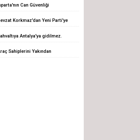
sparta'nın Can Güvenliği
eğil, Hükümettir"
azeretlere Kurban Edilemez
evzat Korkmaz'dan Yeni Parti'ye
ert Eleştiri: "Siz Hepiniz, Biz Tek"
ahvaltıya Antalya'ya gidilmez.
sparta'ya Gelinir!
raç Sahiplerini Yakından
lgilendiren Yeni Dönem Başladı!
kıllı Eksper Atama Sistemi
evrede