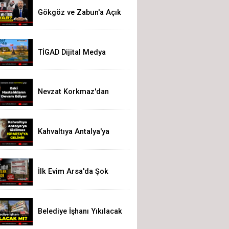
Gökgöz ve Zabun'a Açık
Çağrı
TİGAD Dijital Medya
Çalıştayı Iğdır’da
düzenlenecek
Nevzat Korkmaz'dan
Yeni Parti'ye Sert Eleştiri:
"Siz Hepiniz, Biz Tek"
Kahvaltıya Antalya'ya
gidilmez. Isparta'ya
Gelinir!
İlk Evim Arsa'da Şok
Hesap! 200 Bin Liralık
Arsa 3,19 Milyon Liraya
Çıktı
Belediye İşhanı Yıkılacak
Mı?