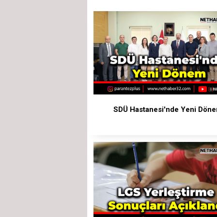
SDÜ Hastanesi'nde Yeni Dön