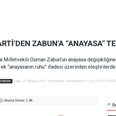
PARTİ’DEN ZABUN’A “ANAYASA” TE
a Milletvekili Osman Zabun’un anayasa değişikliğine i
ek “anayasanın ruhu” ifadesi üzerinden eleştirilerde
Yayın: 07 Mayıs 2026 - Perşembe - Güncelleme: 07.05.2026 11:35:
GÜNDEM
Okuma Süresi: 2 dk.
Ön