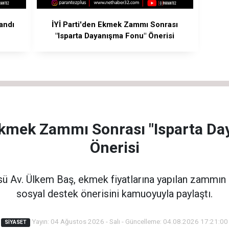
andı
İYİ Parti'den Ekmek Zammı Sonrası
"Isparta Dayanışma Fonu" Önerisi
 Ekmek Zammı Sonrası "Isparta D
Önerisi
üsü Av. Ülkem Baş, ekmek fiyatlarına yapılan zammın
sosyal destek önerisini kamuoyuyla paylaştı.
Yayın: 04 Ağustos 2026 - Salı - Güncelleme: 04.08.2026 17:21:00
SIYASET