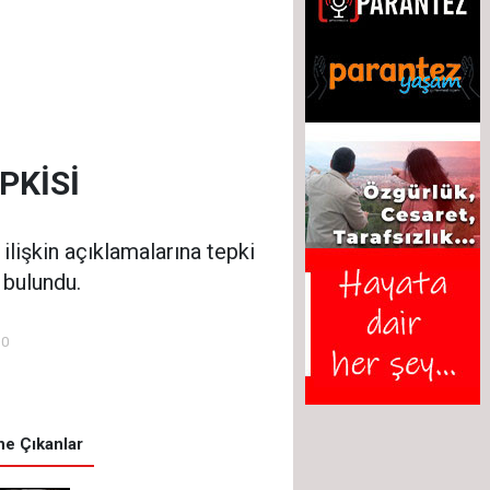
PKİSİ
lişkin açıklamalarına tepki
 bulundu.
00
e Çıkanlar