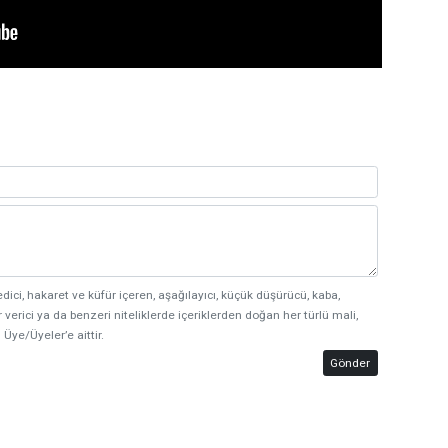
edici, hakaret ve küfür içeren, aşağılayıcı, küçük düşürücü, kaba,
 verici ya da benzeri niteliklerde içeriklerden doğan her türlü mali,
 Üye/Üyeler’e aittir.
Gönder