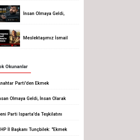
İnsan Olmaya Geldi,
İnsan Olarak Gitti
Meslektaşımız İsmail
Altunbaş'ın Acı Günü
k Okunanlar
nahtar Parti'den Ekmek
ammına Tepki
nsan Olmaya Geldi, İnsan Olarak
itti
eni Parti Isparta'da Teşkilatını
luşturdu
HP İl Başkanı Tunçbilek: "Ekmek
ammının Sorumlusu Fırıncı