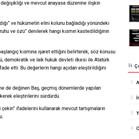
eğişikliği ve mevcut anayasa düzenine ilişkin
dığı” ve hükümetin elini kolunu bağladığı yönündeki
ruhu ve özü” denilerek hangi kısmın kastedildiğinin
şlangıç kısmına işaret ettiğini belirterek, söz konusu
demokratik ve laik hukuk devleti ilkesi ile Atatürk
Ço
ifade etti. Bu değerlerin hangi açıdan eleştirildiğini
1.
A
ine de değinen Baş, geçmiş dönemlerde yapılan
Z
erek eleştirilerini sürdürdü.
2.
İ
G
 çekin” ifadelerini kullanarak mevcut tartışmaların
3.
Y
u.
O
4.
C
Z