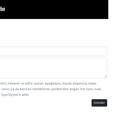
edici, hakaret ve küfür içeren, aşağılayıcı, küçük düşürücü, kaba,
 verici ya da benzeri niteliklerde içeriklerden doğan her türlü mali,
 Üye/Üyeler’e aittir.
Gönder