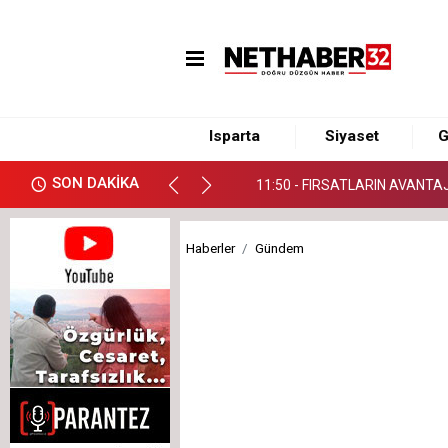
11:50 - FIRSATLARIN AVANT
15:54 - YENİ Parti Isparta'da 
13:09 - Çocuklarımızın Geleceğ
Isparta
Siyaset
G
11:50 - FIRSATLARIN AVANT
SON DAKİKA
15:54 - YENİ Parti Isparta'da 
Haberler
Gündem