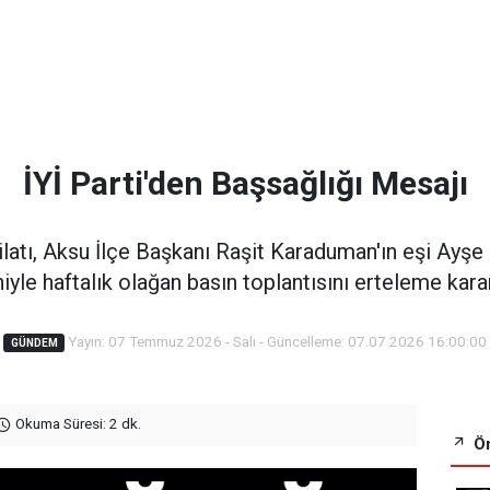
İYİ Parti'den Başsağlığı Mesajı
şkilatı, Aksu İlçe Başkanı Raşit Karaduman'ın eşi Ayşe
iyle haftalık olağan basın toplantısını erteleme kararı
Yayın: 07 Temmuz 2026 - Salı - Güncelleme: 07.07.2026 16:00:00
GÜNDEM
Okuma Süresi: 2 dk.
Ön