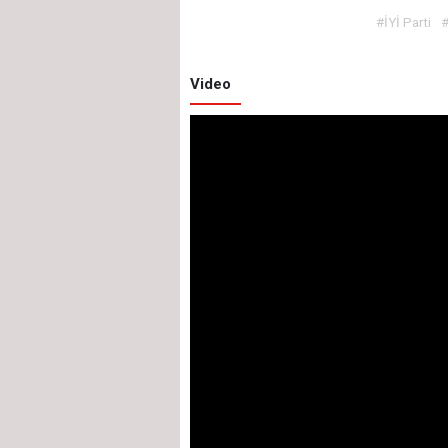
#İYİ Parti
#
Video