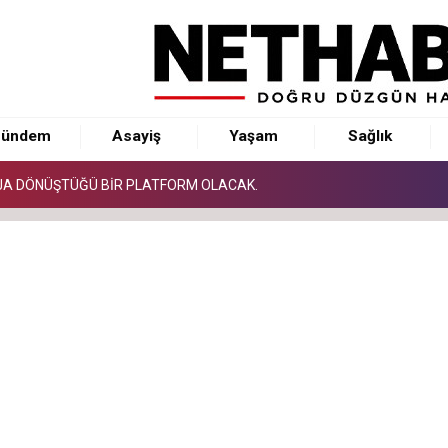
AJA DÖNÜŞTÜĞÜ BİR PLATFORM OLACAK.
Görev Dağılımı Tamamlandı
ini Karartanların Geleceğini Karartacağız
ündem
Asayiş
Yaşam
Sağlık
AJA DÖNÜŞTÜĞÜ BİR PLATFORM OLACAK.
Görev Dağılımı Tamamlandı