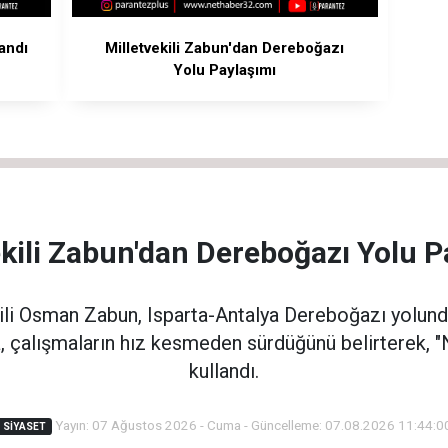
andı
Milletvekili Zabun'dan Dereboğazı
Yolu Paylaşımı
ekili Zabun'dan Dereboğazı Yolu P
kili Osman Zabun, Isparta-Antalya Dereboğazı yolu
a, çalışmaların hız kesmeden sürdüğünü belirterek, "
kullandı.
Yayın: 07 Ağustos 2026 - Cuma - Güncelleme: 07.08.2026 11:44:0
SIYASET