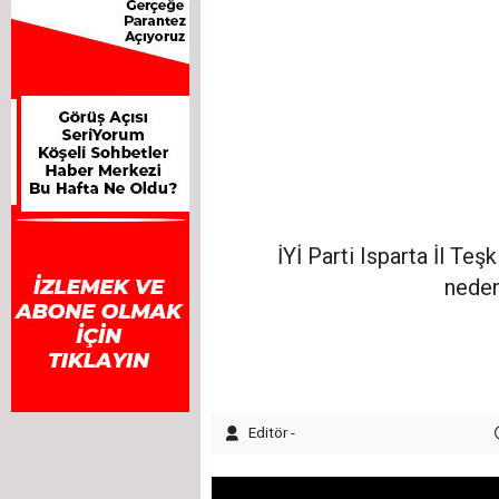
İYİ Parti Isparta İl Te
neden
Editör -