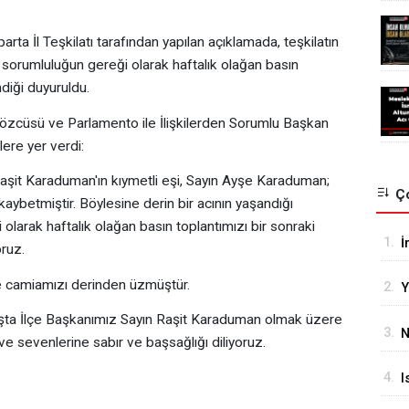
arta İl Teşkilatı tarafından yapılan açıklamada, teşkilatın
, sorumluluğun gereği olarak haftalık olağan basın
ndiği duyuruldu.
 Sözcüsü ve Parlamento ile İlişkilerden Sorumlu Başkan
ere yer verdi:
Raşit Karaduman'ın kıymetli eşi, Sayın Ayşe Karaduman;
Ço
 kaybetmiştir. Böylesine derin bir acının yaşandığı
arak haftalık olağan basın toplantımızı bir sonraki
1.
İ
ruz.
G
 ve camiamızı derinden üzmüştür.
2.
Y
O
şta İlçe Başkanımız Sayın Raşit Karaduman olmak üzere
3.
N
a ve sevenlerine sabır ve başsağlığı diliyoruz.
S
4.
I
M