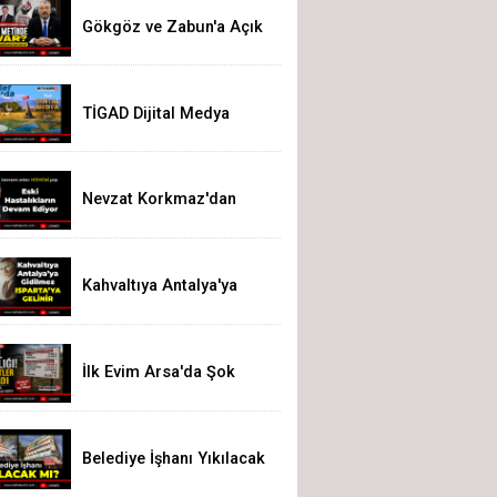
Gökgöz ve Zabun'a Açık
Çağrı
TİGAD Dijital Medya
Çalıştayı Iğdır’da
düzenlenecek
Nevzat Korkmaz'dan
Yeni Parti'ye Sert Eleştiri:
"Siz Hepiniz, Biz Tek"
Kahvaltıya Antalya'ya
gidilmez. Isparta'ya
Gelinir!
İlk Evim Arsa'da Şok
Hesap! 200 Bin Liralık
Arsa 3,19 Milyon Liraya
Çıktı
Belediye İşhanı Yıkılacak
Mı?