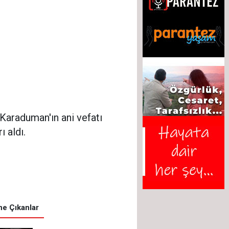
 Karaduman'ın ani vefatı
 aldı.
e Çıkanlar