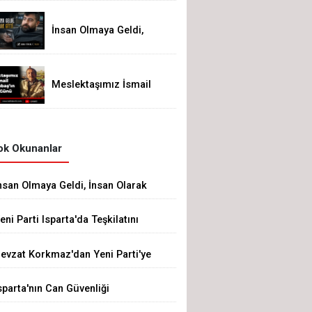
İnsan Olmaya Geldi,
İnsan Olarak Gitti
Meslektaşımız İsmail
Altunbaş'ın Acı Günü
k Okunanlar
nsan Olmaya Geldi, İnsan Olarak
itti
eni Parti Isparta'da Teşkilatını
luşturdu
evzat Korkmaz'dan Yeni Parti'ye
ert Eleştiri: "Siz Hepiniz, Biz Tek"
sparta'nın Can Güvenliği
azeretlere Kurban Edilemez