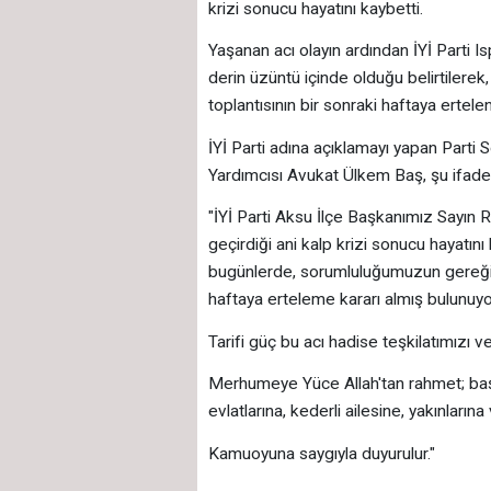
krizi sonucu hayatını kaybetti.
Yaşanan acı olayın ardından İYİ Parti Isp
derin üzüntü içinde olduğu belirtilerek
toplantısının bir sonraki haftaya ertele
İYİ Parti adına açıklamayı yapan Parti
Yardımcısı Avukat Ülkem Baş, şu ifadel
"İYİ Parti Aksu İlçe Başkanımız Sayın 
geçirdiği ani kalp krizi sonucu hayatını
bugünlerde, sorumluluğumuzun gereği ol
haftaya erteleme kararı almış bulunuyo
Tarifi güç bu acı hadise teşkilatımızı
Merhumeye Yüce Allah'tan rahmet; ba
evlatlarına, kederli ailesine, yakınların
Kamuoyuna saygıyla duyurulur."