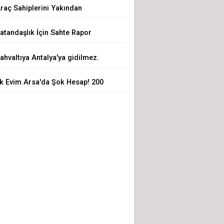
raç Sahiplerini Yakından
lgilendiren Yeni Dönem Başladı!
atandaşlık İçin Sahte Rapor
kıllı Eksper Atama Sistemi
üzeni Çökertildi: 72 Şüpheli
evrede
ahvaltıya Antalya'ya gidilmez.
özaltında
sparta'ya Gelinir!
lk Evim Arsa'da Şok Hesap! 200
in Liralık Arsa 3,19 Milyon Liraya
ıktı