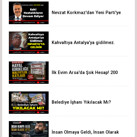
Nevzat Korkmaz'dan Yeni Parti'ye
Sert Eleştiri: "Siz Hepiniz, Biz Tek"
Kahvaltıya Antalya'ya gidilmez.
Isparta'ya Gelinir!
İlk Evim Arsa'da Şok Hesap! 200
Bin Liralık Arsa 3,19 Milyon Liraya
Çıktı
Belediye İşhanı Yıkılacak Mı?
İnsan Olmaya Geldi, İnsan Olarak