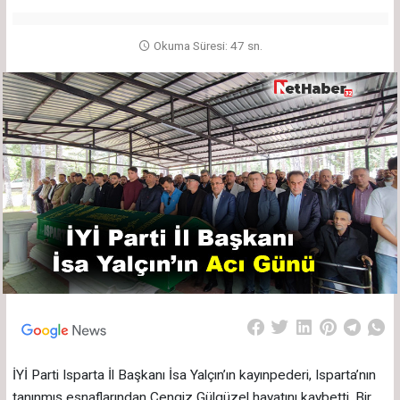
Okuma Süresi: 47 sn.
İYİ Parti Isparta İl Başkanı İsa Yalçın’ın kayınpederi, Isparta’nın
tanınmış esnaflarından Cengiz Gülgüzel hayatını kaybetti. Bir