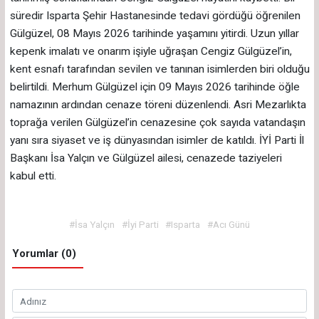
süredir Isparta Şehir Hastanesinde tedavi gördüğü öğrenilen
Gülgüzel, 08 Mayıs 2026 tarihinde yaşamını yitirdi. Uzun yıllar
kepenk imalatı ve onarım işiyle uğraşan Cengiz Gülgüzel’in,
kent esnafı tarafından sevilen ve tanınan isimlerden biri olduğu
belirtildi. Merhum Gülgüzel için 09 Mayıs 2026 tarihinde öğle
namazının ardından cenaze töreni düzenlendi. Asri Mezarlıkta
toprağa verilen Gülgüzel’in cenazesine çok sayıda vatandaşın
yanı sıra siyaset ve iş dünyasından isimler de katıldı. İYİ Parti İl
Başkanı İsa Yalçın ve Gülgüzel ailesi, cenazede taziyeleri
kabul etti.
#İsa Yalçın
#İyi Parti
#Isparta
#Acı Günü
Yorumlar (0)