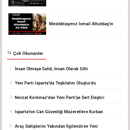
Gitti
Meslektaşımız İsmail Altunbaş'ın
Acı Günü
Çok Okunanlar
1.
İnsan Olmaya Geldi, İnsan Olarak Gitti
2.
Yeni Parti Isparta'da Teşkilatını Oluşturdu
3.
Nevzat Korkmaz'dan Yeni Parti'ye Sert Eleştiri:
"Siz Hepiniz, Biz Tek"
4.
Isparta'nın Can Güvenliği Mazeretlere Kurban
Edilemez
5.
Araç Sahiplerini Yakından İlgilendiren Yeni