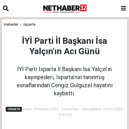
Haberler
Isparta
İYİ Parti İl Başkanı İsa
Yalçın’ın Acı Günü
İYİ Parti Isparta İl Başkanı İsa Yalçın’ın
kayınpederi, Isparta’nın tanınmış
esnaflarından Cengiz Gülgüzel hayatını
kaybetti.
Yayın: 09 Mayıs 2026 - Cumartesi - Güncelleme: 09.05.2026
ISPARTA
14:36:00