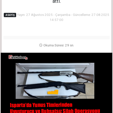
attı.
Yayın: 27 Ağustos 2025 - Çarşamba - Güncelleme: 27.08.2025
ASAYIŞ
14:57:00
Okuma Süresi: 29 sn.