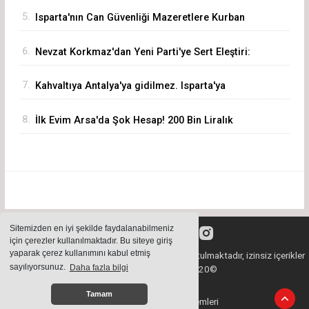
5.
Isparta'nın Can Güvenliği Mazeretlere Kurban
Edilemez
6.
Nevzat Korkmaz'dan Yeni Parti'ye Sert Eleştiri:
"Siz Hepiniz, Biz Tek"
7.
Kahvaltıya Antalya'ya gidilmez. Isparta'ya
Gelinir!
8.
İlk Evim Arsa'da Şok Hesap! 200 Bin Liralık
Arsa 3,19 Milyon Liraya Çıktı
Sitemizden en iyi şekilde faydalanabilmeniz
için çerezler kullanılmaktadır. Bu siteye giriş
yaparak çerez kullanımını kabul etmiş
Sitemizde bulunan içeriklerin tüm hakları saklı tutulmaktadır, izinsiz içerikler
sayılıyorsunuz.
Daha fazla bilgi
kullanılamaz. Copyright 2020©
Tamam
Haber Yazılımı:
Haber Sistemleri