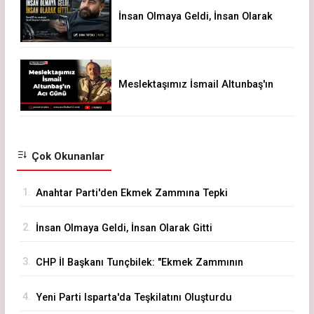
İnsan Olmaya Geldi, İnsan Olarak
Gitti
Meslektaşımız İsmail Altunbaş'ın
Acı Günü
Çok Okunanlar
1.
Anahtar Parti'den Ekmek Zammına Tepki
2.
İnsan Olmaya Geldi, İnsan Olarak Gitti
3.
CHP İl Başkanı Tunçbilek: "Ekmek Zammının
Sorumlusu Fırıncı Değil, Hükümettir"
4.
Yeni Parti Isparta'da Teşkilatını Oluşturdu