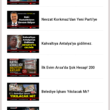
Iğdır’da düzenlenecek
Nevzat Korkmaz'dan Yeni Parti'ye
Sert Eleştiri: "Siz Hepiniz, Biz Tek"
Kahvaltıya Antalya'ya gidilmez.
Isparta'ya Gelinir!
İlk Evim Arsa'da Şok Hesap! 200
Bin Liralık Arsa 3,19 Milyon Liraya
Çıktı
Belediye İşhanı Yıkılacak Mı?