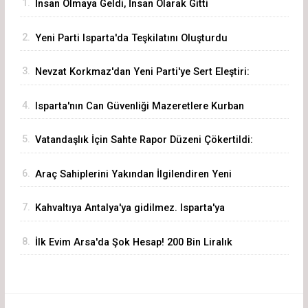
1.
İnsan Olmaya Geldi, İnsan Olarak Gitti
2.
Yeni Parti Isparta'da Teşkilatını Oluşturdu
3.
Nevzat Korkmaz'dan Yeni Parti'ye Sert Eleştiri:
"Siz Hepiniz, Biz Tek"
4.
Isparta'nın Can Güvenliği Mazeretlere Kurban
Edilemez
5.
Vatandaşlık İçin Sahte Rapor Düzeni Çökertildi:
72 Şüpheli Gözaltında
6.
Araç Sahiplerini Yakından İlgilendiren Yeni
Dönem Başladı! Akıllı Eksper Atama Sistemi
7.
Kahvaltıya Antalya'ya gidilmez. Isparta'ya
Devrede
Gelinir!
8.
İlk Evim Arsa'da Şok Hesap! 200 Bin Liralık
Arsa 3,19 Milyon Liraya Çıktı