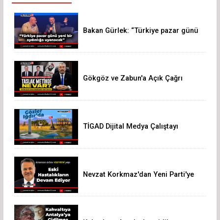
Bakan Gürlek: “Türkiye pazar günü
yeni bir aydınlığa uyanacak”
Gökgöz ve Zabun'a Açık Çağrı
TİGAD Dijital Medya Çalıştayı
Iğdır’da düzenlenecek
Nevzat Korkmaz'dan Yeni Parti'ye
Sert Eleştiri: "Siz Hepiniz, Biz Tek"