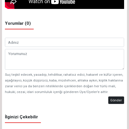
Yorumlar (0)
Suç teşkil edecek, yasadışı, tehditkar, rahatsız edici, hakaret ve küfür içeren,
aşağılayıcı, küçük düşürücü, kaba, müstehcen, ahlaka aykırı, kişilik haklarına
zarar verici ya da benzeri niteliklerde içeriklerden doğan her türlü mali,
hukuki, cezai, idari sorumluluk içeriği gönderen Üye/Üyeler’e aittir.
Gönder
İlginizi Çekebilir