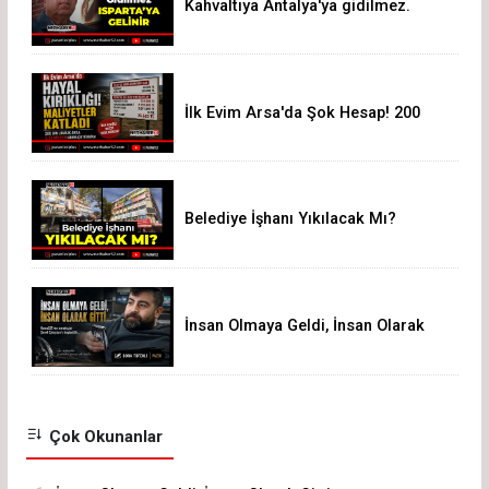
Kahvaltıya Antalya'ya gidilmez.
Isparta'ya Gelinir!
İlk Evim Arsa'da Şok Hesap! 200
Bin Liralık Arsa 3,19 Milyon Liraya
Çıktı
Belediye İşhanı Yıkılacak Mı?
İnsan Olmaya Geldi, İnsan Olarak
Gitti
Çok Okunanlar