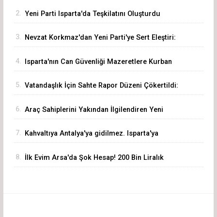
2.
Yeni Parti Isparta'da Teşkilatını Oluşturdu
3.
Nevzat Korkmaz'dan Yeni Parti'ye Sert Eleştiri:
"Siz Hepiniz, Biz Tek"
4.
Isparta'nın Can Güvenliği Mazeretlere Kurban
Edilemez
5.
Vatandaşlık İçin Sahte Rapor Düzeni Çökertildi:
72 Şüpheli Gözaltında
6.
Araç Sahiplerini Yakından İlgilendiren Yeni
Dönem Başladı! Akıllı Eksper Atama Sistemi
7.
Kahvaltıya Antalya'ya gidilmez. Isparta'ya
Devrede
Gelinir!
8.
İlk Evim Arsa'da Şok Hesap! 200 Bin Liralık
Arsa 3,19 Milyon Liraya Çıktı