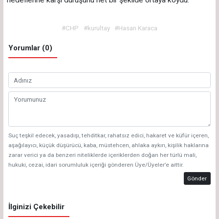
#CHP
#kurultay
#Hasan Karaca
Yorumlar (0)
Suç teşkil edecek, yasadışı, tehditkar, rahatsız edici, hakaret ve küfür içeren,
aşağılayıcı, küçük düşürücü, kaba, müstehcen, ahlaka aykırı, kişilik haklarına
zarar verici ya da benzeri niteliklerde içeriklerden doğan her türlü mali,
hukuki, cezai, idari sorumluluk içeriği gönderen Üye/Üyeler’e aittir.
Gönder
İlginizi Çekebilir