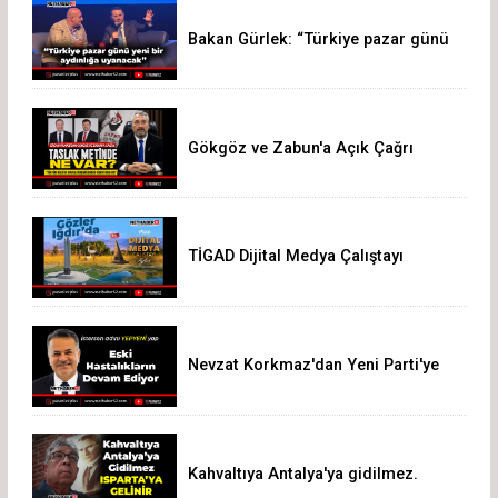
Bakan Gürlek: “Türkiye pazar günü
yeni bir aydınlığa uyanacak”
Gökgöz ve Zabun'a Açık Çağrı
TİGAD Dijital Medya Çalıştayı
Iğdır’da düzenlenecek
Nevzat Korkmaz'dan Yeni Parti'ye
Sert Eleştiri: "Siz Hepiniz, Biz Tek"
Kahvaltıya Antalya'ya gidilmez.
Isparta'ya Gelinir!