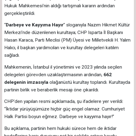
Hukuk Mahkemesi’nin aldığı tartışmalı kararın ardından
gerçekleştirildi.
“
Darbeye ve Kayyıma Hayır
” sloganıyla Nazım Hikmet Kültür
Merkezi’nde düzenlenen kurultaya; CHP Isparta İl Başkanı
Hasan Karaca, Parti Meclisi (PM) Üyesi ve Milletvekili H. Yalım
Halıcı, il başkan yardımcıları ve kurultay delegeleri katılım
sağladı.
Mahkemenin, İstanbul il yönetimini ve 2023 yılında seçilen
delegeleri görevden uzaklaştırmasının ardından,
662
delegenin imzasıyla
olağanüstü kurultay toplandı. Kurultayda
partinin birlik ve beraberlik mesajı öne çıkarıldı.
CHP’den yapılan resmi açıklamada, şu ifadelere yer verildi:
“İktidar yürüyüşümüze hiçbir güç engel olamaz. Cumhuriyet
Halk Partisi boyun eğmez. Darbeye ve kayyıma hayır!”
Bu açıklama, partinin hem hukuki sürece hem de iktidar
hedeflerine karşı duruşunu net bir şekilde ortaya koydu.