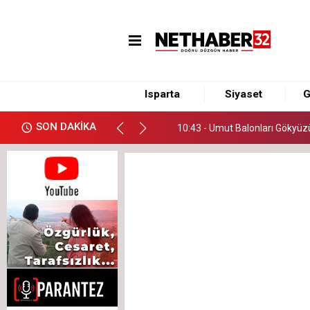
10:43 - Umut Balonları Gökyüz
11:07 - Meslektaşımız Gökhan
Isparta
Siyaset
G
11:00 - MHP'de Kongre Mesaisi
SON DAKİKA
10:43 - Umut Balonları Gökyüz
11:07 - Meslektaşımız Gökhan