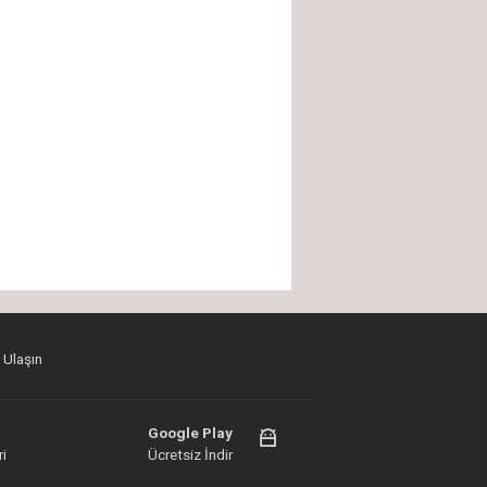
 Ulaşın
Google Play
i
Ücretsiz İndir