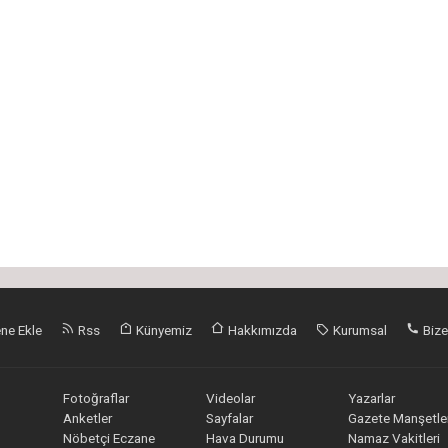
ne Ekle
Rss
Künyemiz
Hakkımızda
Kurumsal
Bize
Fotoğraflar
Videolar
Yazarlar
Anketler
Sayfalar
Gazete Manşetler
Nöbetçi Eczane
Hava Durumu
Namaz Vakitleri